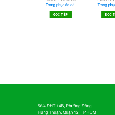
Trang phục áo dài
Trang phục
Add to
ĐỌC TIẾP
ĐỌC T
wishlist
58/4 ĐHT 14B, Phường Đông
Hưng Thuận, Quận 12, TP.HCM