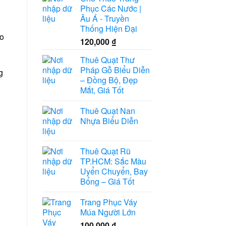
Phục Các Nước |
Âu Á - Truyền
Thống Hiện Đại
ào
120,000
₫
Thuê Quạt Thư
Pháp Gỗ Biểu Diễn
g
– Đồng Bộ, Đẹp
Mắt, Giá Tốt
Thuê Quạt Nan
Nhựa Biểu Diễn
Thuê Quạt Rũ
TP.HCM: Sắc Màu
Uyển Chuyển, Bay
Bổng – Giá Tốt
Trang Phục Váy
Múa Người Lớn
100,000
₫