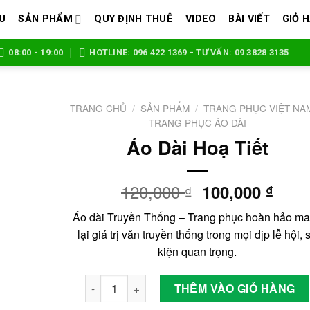
ỆU
SẢN PHẨM
QUY ĐỊNH THUÊ
VIDEO
BÀI VIẾT
GIỎ 
08:00 - 19:00
HOTLINE: 096 422 1369 - TƯ VẤN: 09 3828 3135
TRANG CHỦ
/
SẢN PHẨM
/
TRANG PHỤC VIỆT NA
TRANG PHỤC ÁO DÀI
Áo Dài Hoạ Tiết
Add to
wishlist
120,000
Giá
Giá
100,000
₫
₫
gốc
hiện
Áo dài Truyền Thống – Trang phục hoàn hảo m
là:
tại
lại giá trị văn truyền thống trong mọi dịp lễ hội, 
120,000 ₫.
là:
kiện quan trọng.
100,
Áo Dài Hoạ Tiết số lượng
THÊM VÀO GIỎ HÀNG