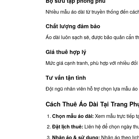
Bộ sưu tập phong phú
Nhiều mẫu áo dài từ truyền thống đến cách
Chất lượng đảm bảo
Áo dài luôn sạch sẽ, được bảo quản cẩn th
Giá thuê hợp lý
Mức giá cạnh tranh, phù hợp với nhiều đối
Tư vấn tận tình
Đội ngũ nhân viên hỗ trợ chọn lựa mẫu áo
Cách Thuê Áo Dài Tại Trang P
Chọn mẫu áo dài:
Xem mẫu trực tiếp t
Đặt lịch thuê:
Liên hệ để chọn ngày thu
Nhận áo & sử dụng:
Nhận áo theo lịch