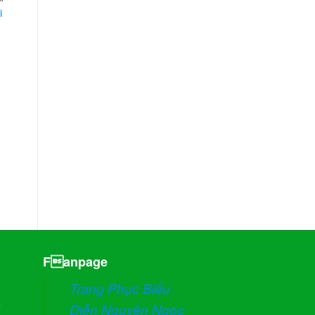
i
d to
Add to
Add to
hlist
wishlist
wishlist
TRANG PHỤC ÁO DÀI
SẢN PHẨM
Trang phục áo dài
Trang phục áo dài
ĐỌC TIẾP
ĐỌC TIẾP
Fanpage
Trang Phục Biểu
Diễn Nguyên Ngọc