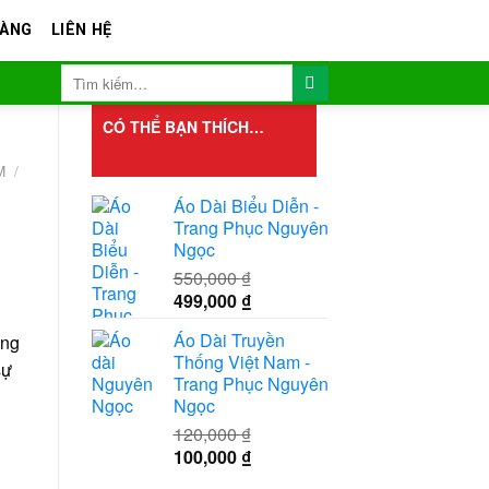
HÀNG
LIÊN HỆ
CÓ THỂ BẠN THÍCH…
M
/
Áo Dài Biểu Diễn -
Trang Phục Nguyên
Ngọc
550,000
₫
Giá
Giá
499,000
₫
gốc
hiện
Áo Dài Truyền
ang
là:
tại
Thống Việt Nam -
550,000 ₫.
là:
sự
Trang Phục Nguyên
499,000 ₫.
000 ₫.
Ngọc
120,000
₫
Giá
Giá
100,000
₫
gốc
hiện