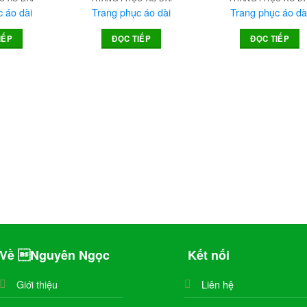
 áo dài
Trang phục áo dài
Trang phục áo dà
Add to
Add to
Ad
IẾP
ĐỌC TIẾP
ĐỌC TIẾP
wishlist
wishlist
wis
Về Nguyên Ngọc
Kết nối
Giới thiệu
Liên hệ