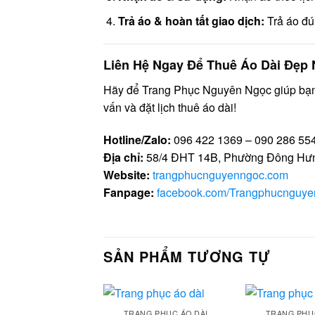
Trả áo & hoàn tất giao dịch:
Trả áo đú
Liên Hệ Ngay Để Thuê Áo Dài Đẹp 
Hãy để Trang Phục Nguyên Ngọc giúp bạn 
vấn và đặt lịch thuê áo dài!
Hotline/Zalo:
096 422 1369 – 090 286 55
Địa chỉ:
58/4 ĐHT 14B, Phường Đông Hưn
Website:
trangphucnguyenngoc.com
Fanpage:
facebook.com/Trangphucnguy
SẢN PHẨM TƯƠNG TỰ
TRANG PHỤC ÁO DÀI
TRANG PHỤ