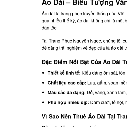
Áo Dài – Biểu Tượng Vă
Áo dài là trang phục truyền thống của Việt
qua nhiều thế kỷ, áo dài không chỉ là một 
dân tộc.
Tại Trang Phục Nguyên Ngọc, chúng tôi c
dễ dàng trải nghiệm vẻ đẹp của tà áo dài t
Đặc Điểm Nổi Bật Của Áo Dài 
Thiết kế tinh tế:
Kiểu dáng ôm sát, tôn 
Chất liệu cao cấp:
Lụa, gấm, voan mềm 
Màu sắc đa dạng:
Đỏ, vàng, xanh lam, 
Phù hợp nhiều dịp:
Đám cưới, lễ hội, 
Vì Sao Nên Thuê Áo Dài Tại T