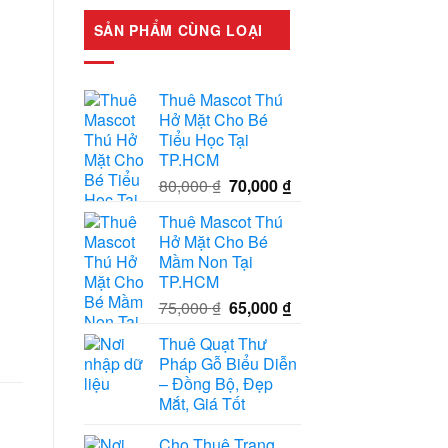
là:
tại
SẢN PHẨM CÙNG LOẠI
120,000 ₫.
là:
100,000 ₫.
Thuê Mascot Thú
Hở Mặt Cho Bé
Tiểu Học Tại
TP.HCM
Giá
Giá
80,000
₫
70,000
₫
gốc
hiện
Thuê Mascot Thú
là:
tại
Hở Mặt Cho Bé
80,000 ₫.
là:
Mầm Non Tại
70,000 ₫.
TP.HCM
Giá
Giá
75,000
₫
65,000
₫
gốc
hiện
Thuê Quạt Thư
là:
tại
Pháp Gỗ Biểu Diễn
75,000 ₫.
là:
– Đồng Bộ, Đẹp
65,000 ₫.
Mắt, Giá Tốt
Cho Thuê Trang